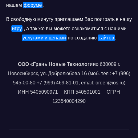
нашем
форуме
.
В свободную минуту приглашаем Вас поиграть в нашу
игру
, а так же вы можете ознакомиться с нашими
услугами и ценами
по созданию
сайтов
.
OOO «Грань Новые Технологии»
630009 г.
Новосибирск, ул. Добролюбова 16 (моб. тел.: +7 (996)
545-00-80 +7 (999) 469-81-01, email: order@ios.ru)
ИНН 5405090971 КПП 540501001 ОГРН
123540004290